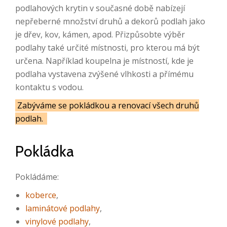
podlahových krytin v současné době nabízejí
nepřeberné množství druhů a dekorů podlah jako
je dřev, kov, kámen, apod. Přizpůsobte výběr
podlahy také určité místnosti, pro kterou má být
určena. Například koupelna je místností, kde je
podlaha vystavena zvýšené vlhkosti a přímému
kontaktu s vodou.
Zabýváme se pokládkou a renovací všech druhů
podlah.
Pokládka
Pokládáme:
koberce
,
laminátové podlahy
,
vinylové podlahy
,