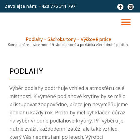
Zavolejte nám:
+420 776 311 797
fa-
fa-
facebook
google
Přeskočit
plus-
na
PŘ
squar
obsah
NA
Podlahy - Sádrokartony - Výškové práce
Kompletní realizace montáží sádrokartonů a pokládka všech druhů podlah.
PODLAHY
Výběr podlahy podtrhuje vzhled a atmosféru celé
místnosti. K výměně podlahové krytiny by se mělo
přistupovat zodpovědně, přece jen nevyměňujeme
podlahu každý rok. Proto by měl být kladen důraz
na výběr vhodné podlahové krytiny. Při výběru je
nutné zvážit každodenní zátěž, ale také vzhled,
který Vás neomrzí ani po letech. Výrobci