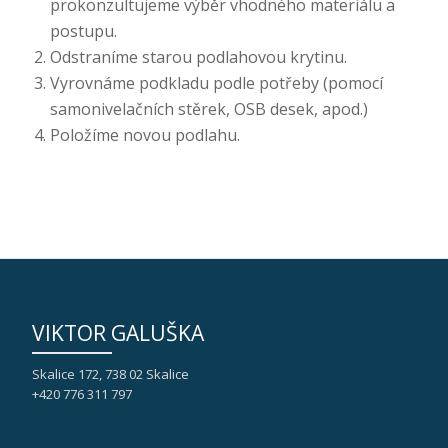
prokonzultujeme výběr vhodného materiálu a
postupu.
Odstraníme starou podlahovou krytinu.
Vyrovnáme podkladu podle potřeby (pomocí
samonivelačních stěrek, OSB desek, apod.)
Položíme novou podlahu.
VIKTOR GALUŠKA
Skalice 172, 738 02 Skalice
+420 776 311 797